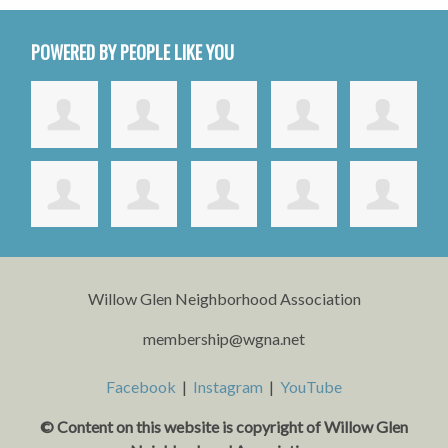
POWERED BY PEOPLE LIKE YOU
Willow Glen Neighborhood Association
membership@wgna.net
Facebook
|
Instagram
|
YouTube
© Content on this website is copyright o
f Willow Glen